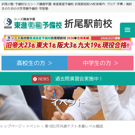
折尾の塾･予備校ならシーズ鎌倉学園･東進衛星予備校 折尾駅前校の校舎案内･ブログ･学費／高校
生のための大学受験予備校･学習塾
高校生の方 ＞
中学生の方 ＞
過去問演習会実施中！
NEWS
イベント
トップページ
>
イベント
>
第1回2月共通テスト本番レベル模試