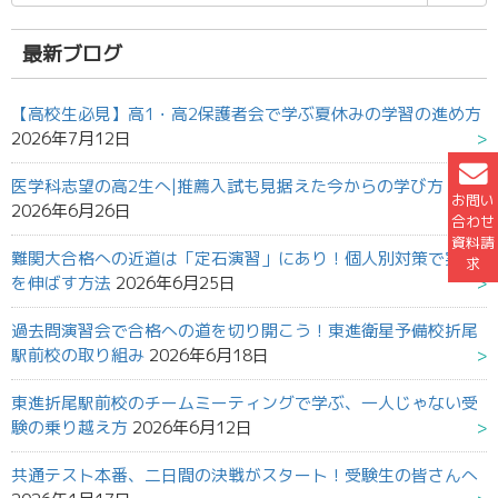
索
結
果:
最新ブログ
【高校生必見】高1・高2保護者会で学ぶ夏休みの学習の進め方
2026年7月12日
医学科志望の高2生へ|推薦入試も見据えた今からの学び方
お問い
2026年6月26日
合わせ
資料請
難関大合格への近道は「定石演習」にあり！個人別対策で実力
求
を伸ばす方法
2026年6月25日
過去問演習会で合格への道を切り開こう！東進衛星予備校折尾
駅前校の取り組み
2026年6月18日
東進折尾駅前校のチームミーティングで学ぶ、一人じゃない受
験の乗り越え方
2026年6月12日
共通テスト本番、二日間の決戦がスタート！受験生の皆さんへ