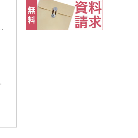
したものであり、生徒たちの学習の証でもあります。 実際、ある教科で向上得点を20点獲得したら、模試で該当教科の得点が20点上がるのです！実際のデータをぜひお見せ […]
験生としての授業が始まりました。今のところ順調なスタートで、各自「合格設計図」に基づいて講座を進めています。 予備校・塾をご検討中 […]