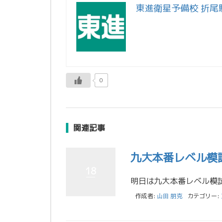
東進衛星予備校 折尾
0
関連記事
九大本番レベル模
18
作成者:
山田 朋克
カテゴリー: