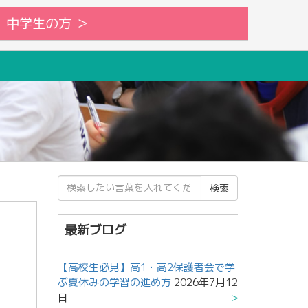
中学生の方 ＞
検
索
結
果:
最新ブログ
【高校生必見】高1・高2保護者会で学
ぶ夏休みの学習の進め方
2026年7月12
日