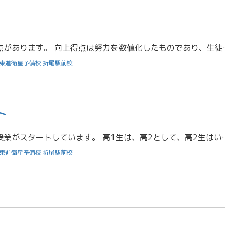
東進のシステムに向上得点があります。 向上得点は努力を数値化
東進衛星予備校 折尾駅前校
ト
東進では新しい学年での授業がスタートしています。 高1生は、高2として、高2生はいよいよ受
東進衛星予備校 折尾駅前校