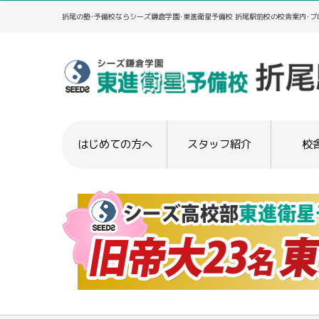
折尾の塾･予備校ならシーズ鎌倉学園･東進衛星予備校 折尾駅前校の校舎案内･ブ
はじめての方へ
スタッフ紹介
校