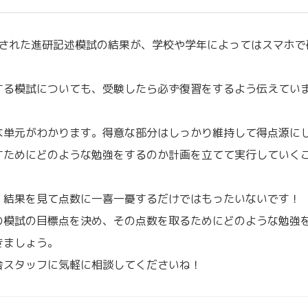
施された進研記述模試の結果が、学校や学年によってはスマホで
する模試についても、受験したら必ず復習をするよう伝えてい
な単元がわかります。得意な部分はしっかり維持して得点源に
すためにどのような勉強をするのか計画を立てて実行していく
、結果を見て点数に一喜一憂するだけではもったいないです！
の模試の目標点を決め、その点数を取るためにどのような勉強
きましょう。
舎スタッフに気軽に相談してくださいね！