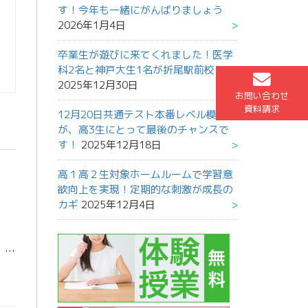
す！今年も一緒にがんばりましょう
2026年1月4日
卒業生が遊びに来てくれました！医学
科2名と神戸大生1名が折尾駅前校に
2025年12月30日
お問い合わせ
資料請求
12月20日共通テスト本番レベル模試
が、高3生にとって最後のチャンスで
す！
2025年12月18日
高１高２生対象ホームルームで学習意
欲向上を実現！定期的な刺激が成長の
カギ
2025年12月4日
明日は九大本番レベル模試と、京大本番レベル模試が実施されます。期末考査前ですが、多くの受験生がチャレンジします。 定期考査だけにとらわれない学習を確立する生徒が多くなり、受験成功に向けた成長を感じます。 頑張って！ 山田 […]