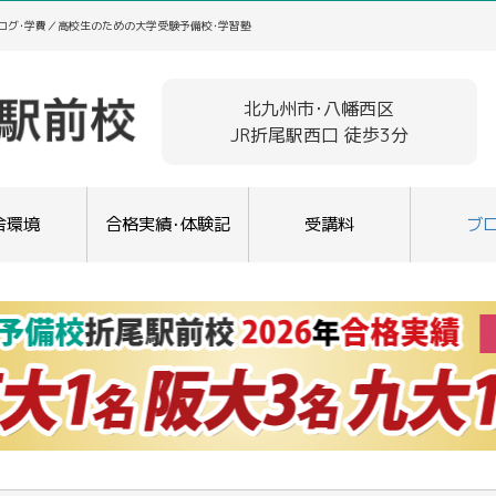
ログ･学費／高校生のための大学受験予備校･学習塾
北九州市･八幡西区
JR折尾駅西口 徒歩3分
舎環境
合格実績･体験記
受講料
ブ