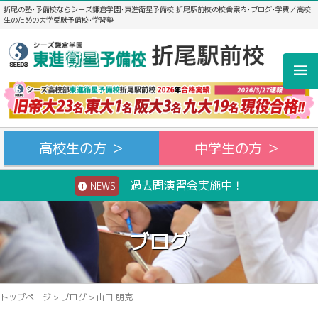
折尾の塾･予備校ならシーズ鎌倉学園･東進衛星予備校 折尾駅前校の校舎案内･ブログ･学費／高校
生のための大学受験予備校･学習塾
高校生の方 ＞
中学生の方 ＞
過去問演習会実施中！
NEWS
ブログ
トップページ
>
ブログ
>
山田 朋克