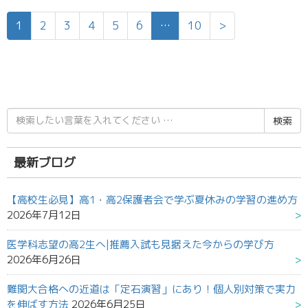
1
2
3
4
5
6
…
10
>
検
索
結
果:
最新ブログ
【高校生必見】高1・高2保護者会で学ぶ夏休みの学習の進め方
2026年7月12日
医学科志望の高2生へ|推薦入試も見据えた今からの学び方
2026年6月26日
難関大合格への近道は「定石演習」にあり！個人別対策で実力
を伸ばす方法
2026年6月25日