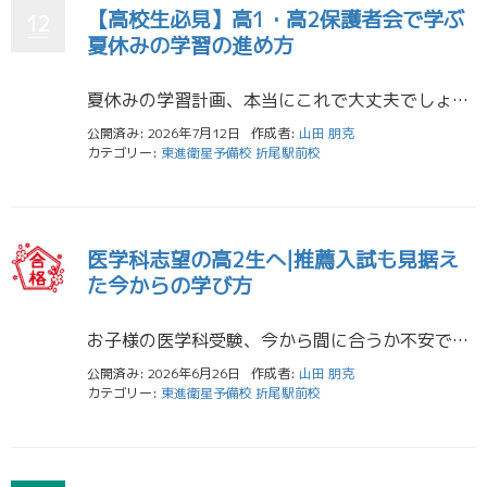
【高校生必見】高1・高2保護者会で学ぶ
12
夏休みの学習の進め方
夏休みの学習計画、本当にこれで大丈夫でしょうか 東筑高校に通う高1・高2生の保護者の皆様、お子様の夏休みの学習計画について不安を感じていらっしゃいませんか。「部活動と学習の両立は大丈夫だろうか」「受験に向けて何から始めれ […]
公開済み: 2026年7月12日
作成者:
山田 朋克
カテゴリー:
東進衛星予備校 折尾駅前校
医学科志望の高2生へ|推薦入試も見据え
た今からの学び方
お子様の医学科受験、今から間に合うか不安ではありませんか 「うちの子、本気で医学科を目指しているけれど、高2の今から準備して間に合うのだろうか」——東筑高校や九州国際大付属高校に通うお子様を持つ保護者の皆様から、こうした […]
公開済み: 2026年6月26日
作成者:
山田 朋克
カテゴリー:
東進衛星予備校 折尾駅前校