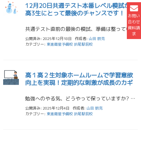
12月20日共通テスト本番レベル模試が、
高3生にとって最後のチャンスです！
お問い
合わせ
資料請
共通テスト直前の最後の模試、準備は整っていますか？ 12月20日に実施される共通テスト本番レベル模試は、高3生にとっては最後の模試となります。本番まで残りわずかとなったこの時期、「もう時間がない」「まだ不安な科目がある」 […]
求
公開済み: 2025年12月18日
作成者:
山田 朋克
カテゴリー:
東進衛星予備校 折尾駅前校
高１高２生対象ホームルームで学習意欲
向上を実現！定期的な刺激が成長のカギ
勉強へのやる気、どうやって保っていますか? 高校１年生、２年生の皆さん、そして保護者の皆さま、こんにちは。東進折尾駅前校です。東筑高校、八幡高校、北筑高校、九国、自由ケ丘高校、中間高校、八幡南高校など、北九州地域の高校生 […]
公開済み: 2025年12月4日
作成者:
山田 朋克
カテゴリー:
東進衛星予備校 折尾駅前校