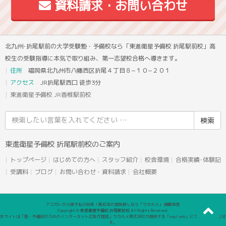
資料請求・お問い合わせ
北九州･折尾駅前の大学受験塾・予備校なら「東進衛星予備校 折尾駅前校」高
校生の受験指導に本気で取り組み、第一志望校合格へ導きます。
住所
福岡県北九州市八幡西区折尾４丁目８−１０−２０１
アクセス
JR折尾駅西口 徒歩3分
東進衛星予備校 JR香椎駅前校
検
索
結
東進衛星予備校 折尾駅前校のご案内
果:
トップページ
はじめての方へ
スタッフ紹介
校舎環境
合格実績･体験記
受講料
ブログ
お問い合わせ・資料請求
会社概要
アコガレから探す私の将来！高校生の進路探しなら「ウカルメ」 掲載教室
Copyright © 東進衛星予備校 折尾駅前校 All Rights Reserved.
本サイトは「塾・予備校のためのインターネット広告代理店」ウカルメ株式会社が提供する「mapl web」にて運営しておりま
す。