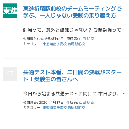
東進折尾駅前校のチームミーティングで
学ぶ、一人じゃない受験の乗り越え方
勉強って、意外と孤独じゃない？ 受験勉強って、一人で机に向かう時間が長いから、どうしても孤独に感じることってあるよね。東筑高校や八幡高校を目指している仲間も、同じように「本当にこのやり方で合っているのかな？」「周りはどれ […]
公開済み: 2026年6月12日
作成者:
山田 朋克
カテゴリー:
東進衛星予備校 折尾駅前校
共通テスト本番、二日間の決戦がスター
17
ト！受験生の皆さんへ
今日から始まる共通テストに向けて 本日より、共通テストが開始されます。受験生の皆さん、そしてこれまで支えてこられた保護者の皆様にとって、いよいよ二日間の決戦の時を迎えます。 北九州地域の受験会場に向かう生徒たちの姿を見送 […]
公開済み: 2026年1月17日
作成者:
山田 朋克
カテゴリー:
東進衛星予備校 折尾駅前校