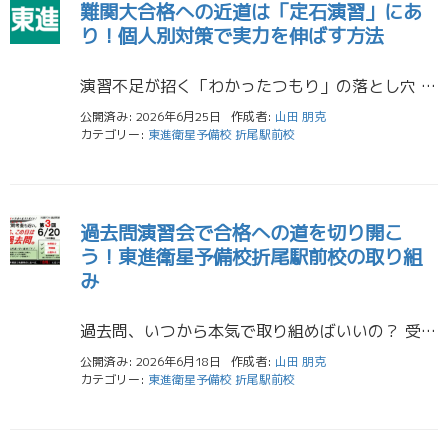
難関大合格への近道は「定石演習」にあ
り！個人別対策で実力を伸ばす方法
演習不足が招く「わかったつもり」の落とし穴 高2の皆さん、授業で習った解法は理解できているのに、いざ進研模試や全統模試に挑むと手が止まってしまう…そんな経験はありませんか？それは演習量が不足している証拠かもしれません。特 […]
公開済み: 2026年6月25日
作成者:
山田 朋克
カテゴリー:
東進衛星予備校 折尾駅前校
過去問演習会で合格への道を切り開こ
う！東進衛星予備校折尾駅前校の取り組
み
過去問、いつから本気で取り組めばいいの？ 受験生の皆さん、そして保護者の皆様、こんにちは。「過去問はいつから始めればいいのかな」「どうやって解けばいいのだろう」と悩んでいませんか？東筑高校や八幡高校などの北九州地域の高校 […]
公開済み: 2026年6月18日
作成者:
山田 朋克
カテゴリー:
東進衛星予備校 折尾駅前校