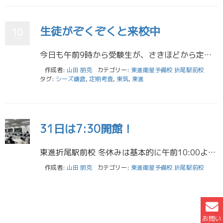
生徒がぞくぞくと来校中
10
今日も午前9時から受験生が、さきほどから定期試験終わりの高1生高2生が来校中です！ ただ、定期考査中の金曜日は、高1生高2生は意外と来校が少ないんですよ。おそらく、土曜日は休みなので、木曜日に遅くまで学習、とりあえず金曜 […]
作成者:
山田 朋克
カテゴリー:
東進衛星予備校 折尾駅前校
タグ:
シーズ鎌倉
,
定期考査
,
東筑
,
東進
31日は7:30開館！
東進折尾駅前校 冬休みは基本的に午前10:00より開館しているのですが、思ったより多くの生徒が来校して学習しています。特に今年の受験生はよく勉強します。 また、現高校1年生は、受講の数や登校率も素晴らしく、この行動がその […]
作成者:
山田 朋克
カテゴリー:
東進衛星予備校 折尾駅前校
お問い