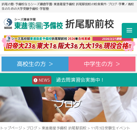
折尾の塾･予備校ならシーズ鎌倉学園･東進衛星予備校 折尾駅前校の校舎案内･ブログ･学費／高校
生のための大学受験予備校･学習塾
高校生の方 ＞
中学生の方 ＞
過去問演習会実施中！
NEWS
ブログ
トップページ
>
ブログ
>
東進衛星予備校 折尾駅前校
>
11月3日受験生イベント