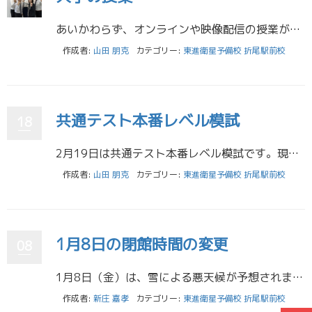
あいかわらず、オンラインや映像配信の授業が続いている大学も多いようです。一時コロナ感染者数が落ち着いたころは、実習などはクラスを細かく分けて実施していた大学もありましたが、またオンラインに戻ったところもあります。 次年度 […]
作成者:
山田 朋克
カテゴリー:
東進衛星予備校 折尾駅前校
共通テスト本番レベル模試
18
2月19日は共通テスト本番レベル模試です。現高2生にとっては、ここが受験生としてのスタート模試になります。 自分自身が志望する大学に向けて、過去に合格した先輩が、どのくらい点数を取っていたかという実際のデータと比較し、自 […]
作成者:
山田 朋克
カテゴリー:
東進衛星予備校 折尾駅前校
1月8日の閉館時間の変更
08
1月8日（金）は、雪による悪天候が予想されますので、 閉館時間を22:00としています。 教室は開いていますが、場所によっては雪が残っていたり、 道路が凍結していたりするようなので、来校する際は十分気を付けて下さい。 登 […]
作成者:
新庄 嘉孝
カテゴリー:
東進衛星予備校 折尾駅前校