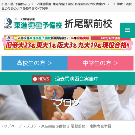
折尾の塾･予備校ならシーズ鎌倉学園･東進衛星予備校 折尾駅前校の校舎案内･ブログ･学費／高校
生のための大学受験予備校･学習塾
高校生の方 ＞
中学生の方 ＞
過去問演習会実施中！
NEWS
ブログ
トップページ
>
ブログ
>
東進衛星予備校 折尾駅前校
>
定期考査学習