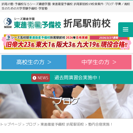
折尾の塾･予備校ならシーズ鎌倉学園･東進衛星予備校 折尾駅前校の校舎案内･ブログ･学費／高校
生のための大学受験予備校･学習塾
高校生の方 ＞
中学生の方 ＞
過去問演習会実施中！
NEWS
ブログ
トップページ
>
ブログ
>
東進衛星予備校 折尾駅前校
>
塾内合宿実施！