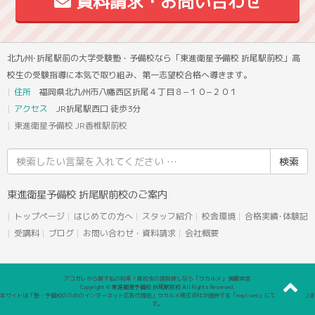
資料請求・お問い合わせ
北九州･折尾駅前の大学受験塾・予備校なら「東進衛星予備校 折尾駅前校」高
校生の受験指導に本気で取り組み、第一志望校合格へ導きます。
住所
福岡県北九州市八幡西区折尾４丁目８−１０−２０１
アクセス
JR折尾駅西口 徒歩3分
東進衛星予備校 JR香椎駅前校
検
索
結
東進衛星予備校 折尾駅前校のご案内
果:
トップページ
はじめての方へ
スタッフ紹介
校舎環境
合格実績･体験記
受講料
ブログ
お問い合わせ・資料請求
会社概要
アコガレから探す私の将来！高校生の進路探しなら「ウカルメ」 掲載教室
Copyright © 東進衛星予備校 折尾駅前校 All Rights Reserved.
本サイトは「塾・予備校のためのインターネット広告代理店」ウカルメ株式会社が提供する「mapl web」にて運営しておりま
す。