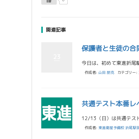
関連記事
保護者と生徒の合
23
作成者:
山田 朋克
カテゴリー:
共通テスト本番レ
作成者:
東進衛星予備校 折尾駅