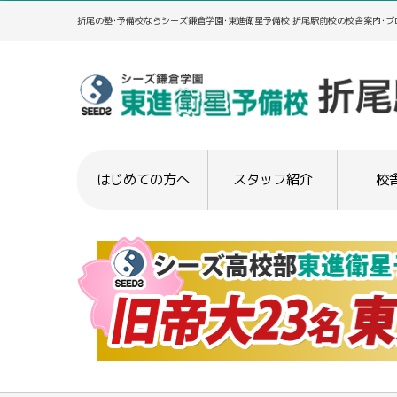
折尾の塾･予備校ならシーズ鎌倉学園･東進衛星予備校 折尾駅前校の校舎案内･ブ
はじめての方へ
スタッフ紹介
校