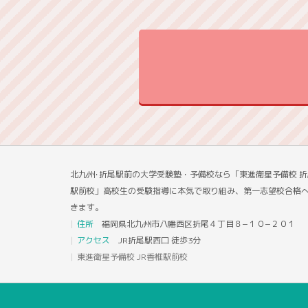
北九州･折尾駅前の大学受験塾・予備校なら「東進衛星予備校 折
駅前校」高校生の受験指導に本気で取り組み、第一志望校合格
きます。
住所
福岡県北九州市八幡西区折尾４丁目８−１０−２０１
アクセス
JR折尾駅西口 徒歩3分
東進衛星予備校 JR香椎駅前校