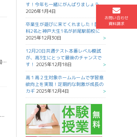
す！今年も一緒にがんばりましょう
2026年1月4日
お問い合わせ
資料請求
卒業生が遊びに来てくれました！医学
科2名と神戸大生1名が折尾駅前校に
2025年12月30日
12月20日共通テスト本番レベル模試
が、高3生にとって最後のチャンスで
今日は、初めて東進折尾駅前校で冬期講習を受講している生徒と保護者様を対象に、合同説明会を実施します。 高校2年生は、学習指導要領が変更されて初めて迎える大学入試、そこに向けての学習スケジュールをお話する予定です。 保護者 […]
す！
2025年12月18日
高１高２生対象ホームルームで学習意
欲向上を実現！定期的な刺激が成長の
カギ
2025年12月4日
12/13（日）は共通テスト本番レベル模試を実施します！！ この12月の模試は非常に重要な模試です！！ 高3生にとっては大学入学共通テスト本番に向けての最終確認の模試になります。 出陣式でも話したように受験した上で、しっ […]