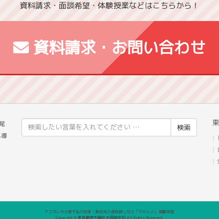
資料請求・面談希望・体験授業などはこちらから！
資料請求・お問い合わせ
東
検
尾
索
へ導
結
果:
アコガレから探す私の将来！高校生の進路探しなら「ウカルメ」 掲載教室
Copyright © 東進衛星予備校 折尾駅前校 All Rights Reserved.