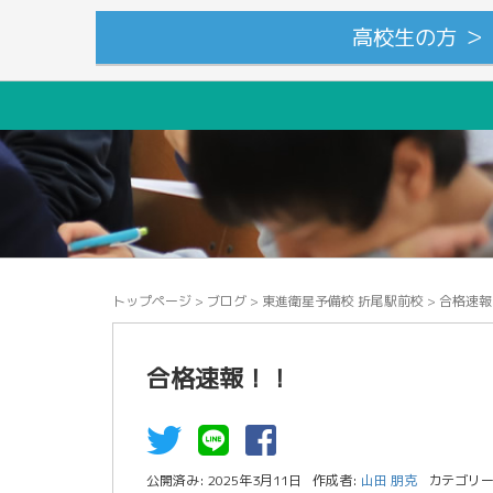
高校生の方 ＞
トップページ
>
ブログ
>
東進衛星予備校 折尾駅前校
>
合格速報
合格速報！！
公開済み: 2025年3月11日
作成者:
山田 朋克
カテゴリー