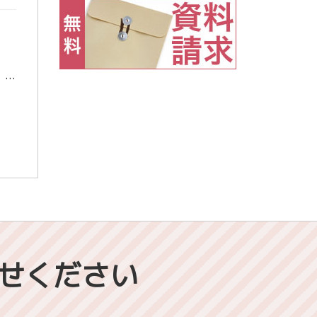
受験生は、高校の課外に参加する生徒もしれば、参加しない生徒もいて、さまざまです。 東進折尾駅前校では、多くの受験生のニーズにこたえるために、2月は開館時間を変更して対応中です。「こうしてほしい！」という相談があれば山田ま […]
せください