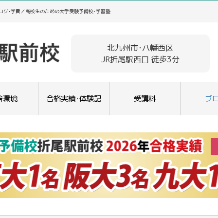
ログ･学費／高校生のための大学受験予備校･学習塾
北九州市･八幡西区
JR折尾駅西口 徒歩3分
舎環境
合格実績･体験記
受講料
ブ