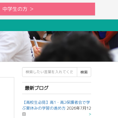
中学生の方 ＞
検
索
結
果:
最新ブログ
【高校生必見】高1・高2保護者会で学
ぶ夏休みの学習の進め方
2026年7月12
日