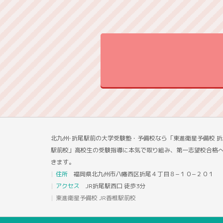
北九州･折尾駅前の大学受験塾・予備校なら「東進衛星予備校 折
駅前校」高校生の受験指導に本気で取り組み、第一志望校合格
きます。
住所
福岡県北九州市八幡西区折尾４丁目８−１０−２０１
アクセス
JR折尾駅西口 徒歩3分
東進衛星予備校 JR香椎駅前校