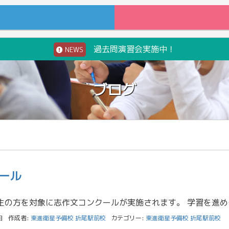
過去問演習会実施中！
NEWS
ブログ
ール
高校１年生、２年生の方を対象に
日
作成者:
東進衛星予備校 折尾駅前校
カテゴリー:
東進衛星予備校 折尾駅前校