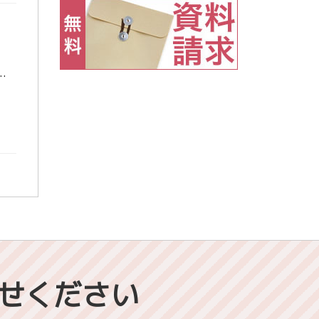
校の定期考査に向けて緊張感が教室の中に広がる中、高校１年生のみなさんは非常によく頑張ってくれました。 平均点が折尾駅前校全体で53 […]
せください