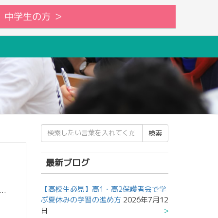
中学生の方 ＞
検
索
結
果:
最新ブログ
【高校生必見】高1・高2保護者会で学
志作文コンクールが実施されます。 学習を進めていくうえで志、目標を持つことは非常に重要になります。 『考えは言葉となり、 言葉は行動となり、 行動は習慣となり、 習慣は人格となり、 人格は運 […]
ぶ夏休みの学習の進め方
2026年7月12
日