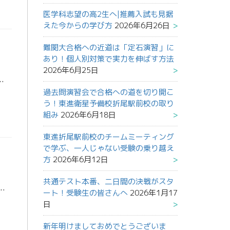
医学科志望の高2生へ|推薦入試も見据
えた今からの学び方
2026年6月26日
難関大合格への近道は「定石演習」に
あり！個人別対策で実力を伸ばす方法
2026年6月25日
なさまにはご出席いただきましてありがとうございました。 今回の保護者会から改めて生徒様と入試本番に向けて一緒に走り […]
過去問演習会で合格への道を切り開こ
う！東進衛星予備校折尾駅前校の取り
組み
2026年6月18日
東進折尾駅前校のチームミーティング
で学ぶ、一人じゃない受験の乗り越え
方
2026年6月12日
共通テスト本番、二日間の決戦がスタ
に、8月の「共通テスト本番レベル模試」の重要性について話をしました。 受験生のみんなは真剣な表情でしっかりと話を聞いていました。 5月16日（日 […]
ート！受験生の皆さんへ
2026年1月17
日
新年明けましておめでとうございま