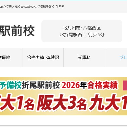
ログ･学費／高校生のための大学受験予備校･学習塾
北九州市･八幡西区
JR折尾駅西口 徒歩3分
舎環境
合格実績･体験記
受講料
ブ