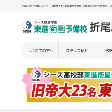
折尾の塾･予備校ならシーズ鎌倉学園･東進衛星予備校 折尾駅前校の校舎案内･ブ
はじめての方へ
スタッフ紹介
校