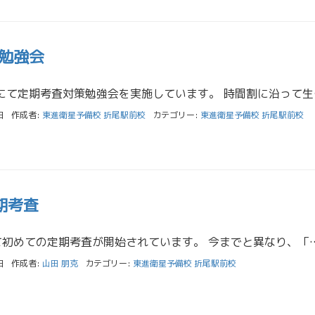
勉強会
本日は折尾駅前校にて定期考査対
日
作成者:
東進衛星予備校 折尾駅前校
カテゴリー:
東進衛星予備校 折尾駅前校
期考査
高校1年生にとって初めての定期考査が開始されています。 今までと異なり、「難しい」という印象を持った生徒が多いと思います
日
作成者:
山田 朋克
カテゴリー:
東進衛星予備校 折尾駅前校