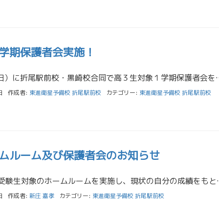
学期保護者会実施！
昨日５月１６日（日）に折尾駅前校・黒崎校合同で高３生対象１学期保護者会を実施いたしました。 お忙しい中、み
日
作成者:
東進衛星予備校 折尾駅前校
カテゴリー:
東進衛星予備校 折尾駅前校
ムルーム及び保護者会のお知らせ
5月12日・13日に受験生対象のホームルームを実施し、現状の自分の成績をもと
日
作成者:
新庄 嘉孝
カテゴリー:
東進衛星予備校 折尾駅前校