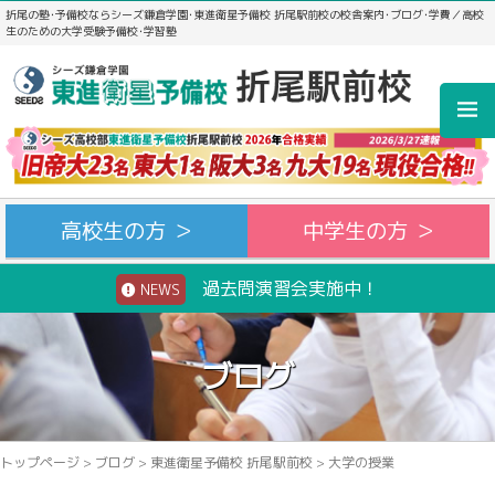
折尾の塾･予備校ならシーズ鎌倉学園･東進衛星予備校 折尾駅前校の校舎案内･ブログ･学費／高校
生のための大学受験予備校･学習塾
高校生の方 ＞
中学生の方 ＞
過去問演習会実施中！
NEWS
ブログ
トップページ
>
ブログ
>
東進衛星予備校 折尾駅前校
>
大学の授業