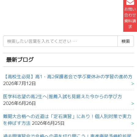
お問い
合わせ
資料請
求
検
索
結
果:
最新ブログ
【高校生必見】高1・高2保護者会で学ぶ夏休みの学習の進め方
2026年7月12日
医学科志望の高2生へ|推薦入試も見据えた今からの学び方
2026年6月26日
難関大合格への近道は「定石演習」にあり！個人別対策で実力
を伸ばす方法
2026年6月25日
過去問演習会で合格への道を切り開こう！東進衛星予備校折尾