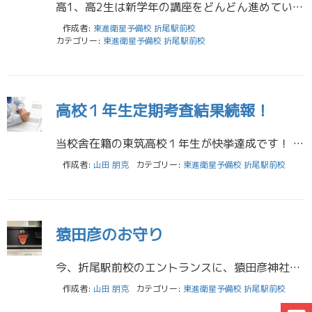
高1、高2生は新学年の講座をどんどん進めていると思います。 高3生も共通テストや2次試験に向けて学習をどんどん進めていると思います。 そこで全学年のみなさんに改めて徹底してほしい、意識してほしいことがあります。 タイトル […]
作成者:
東進衛星予備校 折尾駅前校
カテゴリー:
東進衛星予備校 折尾駅前校
高校１年生定期考査結果続報！
当校舎在籍の東筑高校１年生が快挙達成です！ 校内順位１位登場しました！さらに、２位も登場！しかも同点で２名です！ 上位独占の秘密…（本人達談） 「部活休みがなかったので、東進の先取り学習が全てです」 「東進で予習、高校で […]
作成者:
山田 朋克
カテゴリー:
東進衛星予備校 折尾駅前校
猿田彦のお守り
今、折尾駅前校のエントランスに、猿田彦神社のお守りがあります。猿は、木から落ちないので、受験生諸君の力強い味方になるはず。 猿田彦神社 福岡市早良区藤崎 福岡市藤崎の明治通りにひっそりとたたずむ猿田彦神社。道案内の神であ […]
作成者:
山田 朋克
カテゴリー:
東進衛星予備校 折尾駅前校